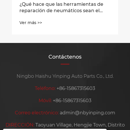
Contáctenos
Ningbo Haishu Yinping Auto Parts Co., Ltd.
Teléfono:
+86-15867315603
Móvil:
+86-15867315603
Correo electrónico:
admin@nbyinping.com
DIRECCIÓN:
Taoyuan Village, Hengjie Town, Distrito