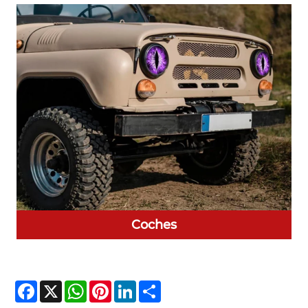
Coches
Facebook
X
WhatsApp
Pinterest
LinkedIn
Share