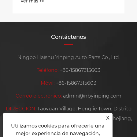
Ver más >>
Contáctenos
Ningbo Haishu Yinping Auto Parts Co., Ltd.
Teléfono:
+86-15867315603
Móvil:
+86-15867315603
Correo electrónico:
admin@nbyinping.com
DIRECCIÓN:
Taoyuan Village, Hengjie Town, Distrito
X
de Haishu, ciudad de Ningbo, provincia de Zhejiang,
Utilizamos cookies para ofrecerle una
China
mejor experiencia de navegación,