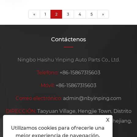
«
1
2
3
4
5
»
Contáctenos
Ningbo Haishu Yinping Auto Parts Co., Ltd.
Teléfono:
+86-15867315603
Móvil:
+86-15867315603
Correo electrónico:
admin@nbyinping.com
DIRECCIÓN:
Taoyuan Village, Hengjie Town, Distrito
X
de Haishu, ciudad de Ningbo, provincia de Zhejiang,
Utilizamos cookies para ofrecerle una
China
mejor experiencia de navegación,