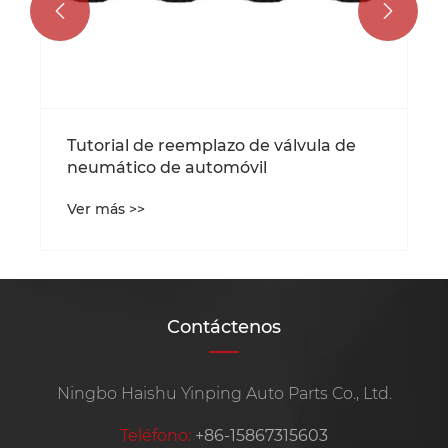


Tutorial de reemplazo de válvula de
neumático de automóvil
Ver más >>
Contáctenos
Ningbo Haishu Yinping Auto Parts Co., Ltd.
Teléfono:
+86-15867315603