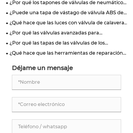
¿Por qué los tapones de válvulas de neumáticos
reutilizables están ganando popularidad en el
¿Puede una tapa de vástago de válvula ABS de
mercado de repuestos para automóviles?
corona pequeña realmente proteger sus
¿Qué hace que las luces con válvula de calavera
neumáticos y realzar el estilo de su vehículo?
de piedras preciosas sean una opción única para
¿Por qué las válvulas avanzadas para
su vehículo?
neumáticos de automóviles se están convirtiendo
¿Por qué las tapas de las válvulas de los
en un factor clave para una conducción más
neumáticos son cruciales para la seguridad y el
¿Qué hace que las herramientas de reparación
segura y eficiente?
rendimiento de los vehículos?
de neumáticos sean el futuro del mantenimiento
automotriz?
Déjame un mensaje